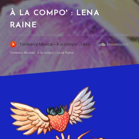
À LA COMPO' : LENA
RAINE
Tomberry Musical
·
À la compo' : Lena Raine