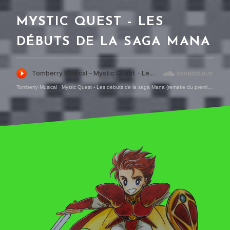
MYSTIC QUEST - LES
DÉBUTS DE LA SAGA MANA
Tomberry Musical
·
Mystic Quest - Les débuts de la saga Mana (remake du premier épisode du Tomberry)