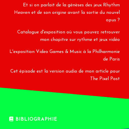
Et si on parlait de la génèses des jeux Rhythm
Heaven et de son origine avant la sortie du nouvel
opus ?
Catalogue d'exposition où vous pouvez retrouver
mon chapitre sur rythme et jeux vidéo
L'exposition Video Games & Music à la Philharmonie
de Paris
Cet épisode est la version audio de mon article pour
The Pixel Post
BIBLIOGRAPHIE