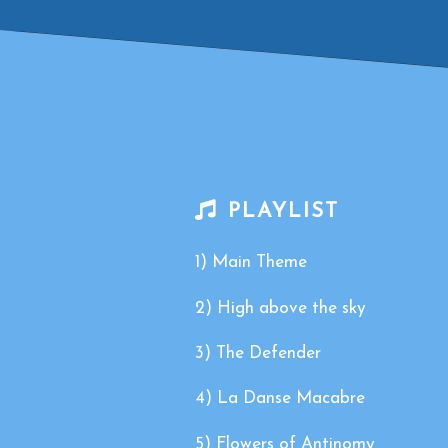
PLAYLIST
1) Main Theme
2) High above the sky
3) The Defender
4) La Danse Macabre
5) Flowers of Antinomy