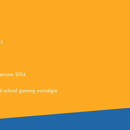
h)
mescom 2014
d school gaming nostalgia